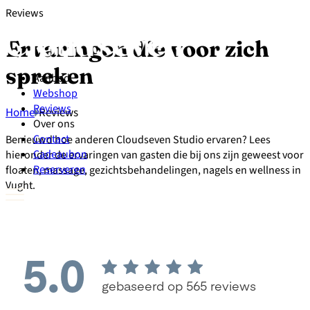
Reviews
Ervaringen die voor zich
spreken
Aanbod
Webshop
Reviews
Home
Reviews
Over ons
Contact
Benieuwd hoe anderen Cloudseven Studio ervaren? Lees
Cadeaubon
hieronder de ervaringen van gasten die bij ons zijn geweest voor
Reserveren
floaten, massage, gezichtsbehandelingen, nagels en wellness in
Vught.