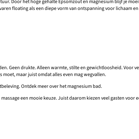
uur. Door het hoge gehalte Epsomzout en magnesium blijf je moeite
rvaren floating als een diepe vorm van ontspanning voor lichaam en
den. Geen drukte. Alleen warmte, stilte en gewichtloosheid. Voor v
ts moet, maar juist omdat alles even mag wegvallen.
oatbeleving. Ontdek meer over het magnesium bad.
en massage een mooie keuze. Juist daarom kiezen veel gasten voor