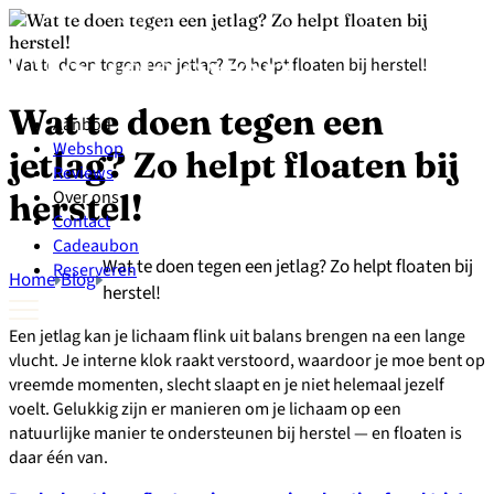
Wat te doen tegen een jetlag? Zo helpt floaten bij herstel!
Wat te doen tegen een
Aanbod
Webshop
jetlag? Zo helpt floaten bij
Reviews
Over ons
herstel!
Contact
Cadeaubon
Wat te doen tegen een jetlag? Zo helpt floaten bij
Reserveren
Home
Blog
herstel!
Een jetlag kan je lichaam flink uit balans brengen na een lange
vlucht. Je interne klok raakt verstoord, waardoor je moe bent op
vreemde momenten, slecht slaapt en je niet helemaal jezelf
voelt. Gelukkig zijn er manieren om je lichaam op een
natuurlijke manier te ondersteunen bij herstel — en floaten is
daar één van.